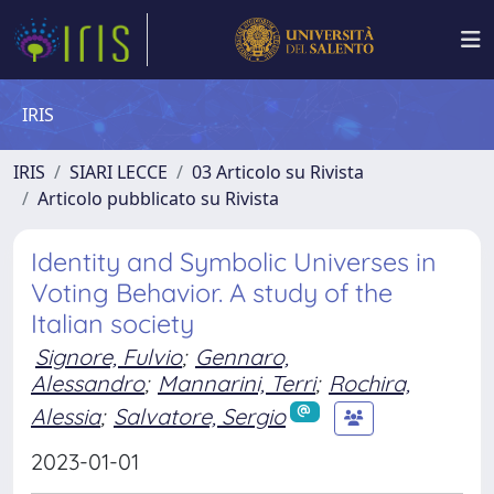
IRIS
IRIS
SIARI LECCE
03 Articolo su Rivista
Articolo pubblicato su Rivista
Identity and Symbolic Universes in
Voting Behavior. A study of the
Italian society
Signore, Fulvio
;
Gennaro,
Alessandro
;
Mannarini, Terri
;
Rochira,
Alessia
;
Salvatore, Sergio
2023-01-01