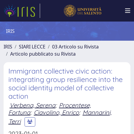
IRIS
IRIS
SIARI LECCE
03 Articolo su Rivista
Articolo pubblicato su Rivista
Immigrant collective civic action:
integrating group resilience into the
social identity model of collective
action
Verbena, Serena
;
Procentese,
Fortuna
;
Ciavolino, Enrico
;
Mannarini,
Terri
2023-01-01