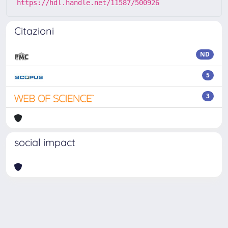
https://hdl.handle.net/11587/500926
Citazioni
ND
5
3
social impact
Powered by
IRIS
-
about IRIS
-