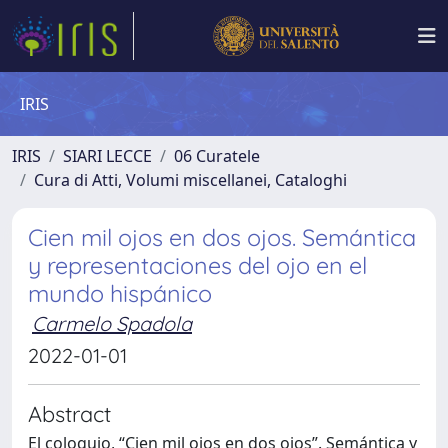
IRIS
IRIS
SIARI LECCE
06 Curatele
Cura di Atti, Volumi miscellanei, Cataloghi
Cien mil ojos en dos ojos. Semántica
y representaciones del ojo en el
mundo hispánico
Carmelo Spadola
2022-01-01
Abstract
El coloquio, “Cien mil ojos en dos ojos”. Semántica y