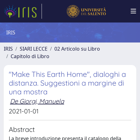
IRIS
IRIS
SIARI LECCE
02 Articolo su Libro
Capitolo di Libro
"Make This Earth Home", dialoghi a
distanza. Suggestioni a margine di
una mostra
De Giorgi, Manuela
2021-01-01
Abstract
La breve introduzione presenta il catalogo della