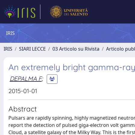
IRIS
IRIS
SIARI LECCE
03 Articolo su Rivista
Articolo pubb
An extremely bright gamma-ray 
DEPALMA F
;
2015-01-01
Abstract
Pulsars are rapidly spinning, highly magnetized neutron 
report the detection of pulsed giga-electron volt gamm
Cloud, a satellite galaxy of the Milky Way. This is the f