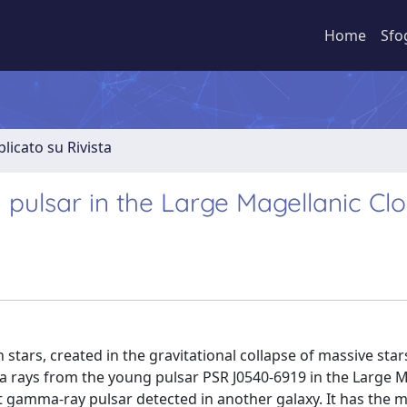
Home
Sfo
licato su Rivista
pulsar in the Large Magellanic Cl
stars, created in the gravitational collapse of massive star
a rays from the young pulsar PSR J0540-6919 in the Large M
irst gamma-ray pulsar detected in another galaxy. It has the 