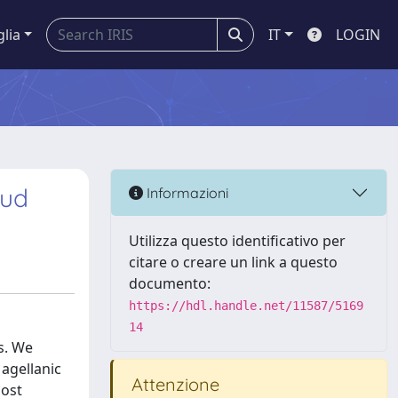
glia
IT
LOGIN
oud
Informazioni
Utilizza questo identificativo per
citare o creare un link a questo
documento:
https://hdl.handle.net/11587/5169
14
s. We
agellanic
Attenzione
most