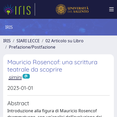
IRIS
IRIS
SIARI LECCE
02 Articolo su Libro
Prefazione/Postfazione
Mauricio Rosencof: una scrittura
teatrale da scoprire
simini
2023-01-01
Abstract
Introduzione alla figura di Mauricio Rosencof
drammaturgo, con un'analisi dell'evoluzione dei