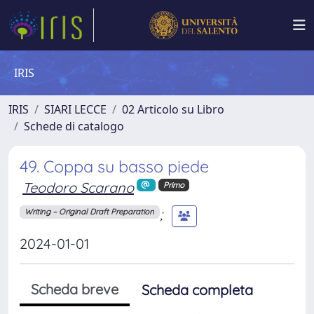
IRIS
IRIS
SIARI LECCE
02 Articolo su Libro
Schede di catalogo
49. Coppa su basso piede
Teodoro Scarano
Primo
;
Writing – Original Draft Preparation
2024-01-01
Scheda breve
Scheda completa