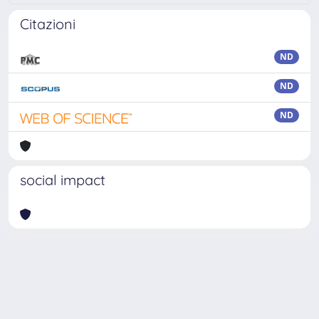
Citazioni
ND
ND
ND
social impact
Powered by
IRIS
-
about IRIS
-
Utilizzo dei cookie
-
Privacy
Copyright © 2026