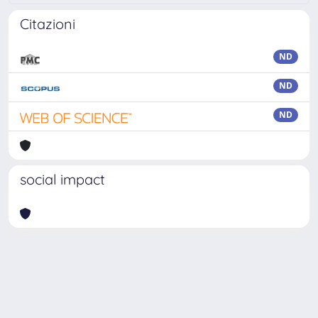
Citazioni
ND
ND
ND
social impact
Powered by
IRIS
-
about IRIS
-
Utilizzo dei cookie
-
Privacy
Copyright © 2026