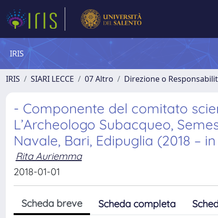
IRIS
IRIS
SIARI LECCE
07 Altro
Direzione o Responsabilit
- Componente del comitato scienti
L’Archeologo Subacqueo, Semest
Navale, Bari, Edipuglia (2018 – in
Rita Auriemma
2018-01-01
Scheda breve
Scheda completa
Sched