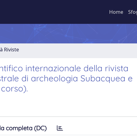
Home
Sfo
à Riviste
fico internazionale della rivista
rale di archeologia Subacquea e
 corso).
a completa (DC)