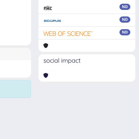
ND
ND
ND
social impact