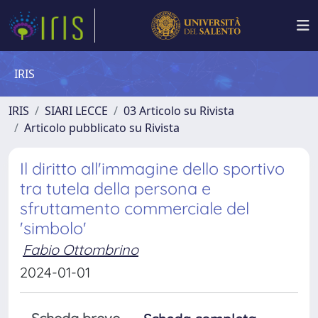
IRIS
IRIS
SIARI LECCE
03 Articolo su Rivista
Articolo pubblicato su Rivista
Il diritto all'immagine dello sportivo
tra tutela della persona e
sfruttamento commerciale del
'simbolo'
Fabio Ottombrino
2024-01-01