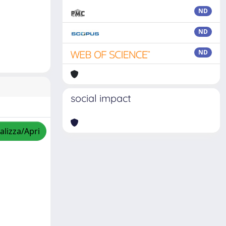
ND
ND
ND
social impact
alizza/Apri