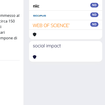
ND
ND
 ammesso al
circa 150
ND
i
ari
 compone di
social impact