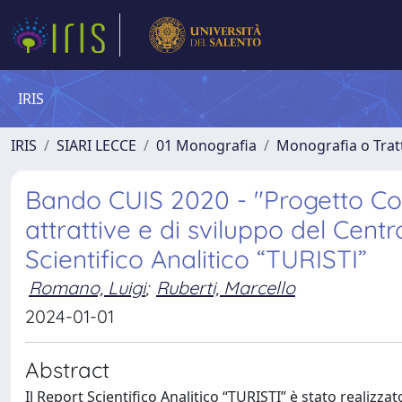
IRIS
IRIS
SIARI LECCE
01 Monografia
Monografia o Tratt
Bando CUIS 2020 - "Progetto Con
attrattive e di sviluppo del Centr
Scientifico Analitico “TURISTI”
Romano, Luigi
;
Ruberti, Marcello
2024-01-01
Abstract
Il Report Scientifico Analitico “TURISTI” è stato realizz