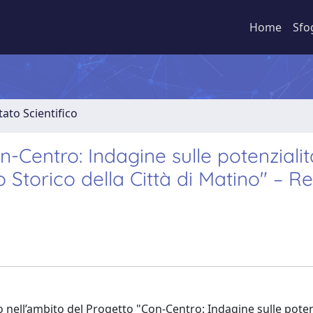
Home
Sfo
ato Scientifico
-Centro: Indagine sulle potenzialit
o Storico della Città di Matino" – R
ato nell’ambito del Progetto "Con-Centro: Indagine sulle poten