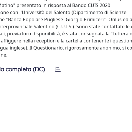
i Matino" presentato in risposta al Bando CUIS 2020
one con l'Università del Salento (Dipartimento di Scienze
one "Banca Popolare Pugliese- Giorgio Primiceri"- Onlus ed
erprovinciale Salentino (C.U.I.S.). Sono state contattate le 
i, previa loro disponibilità, è stata consegnata la “Lettera d
 affiggere nella reception e la cartella contenente i question
n lingua inglese). Il Questionario, rigorosamente anonimo, si
ine.
a completa (DC)