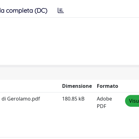
a completa (DC)
Dimensione
Formato
co di Gerolamo.pdf
180.85 kB
Adobe
Visu
PDF