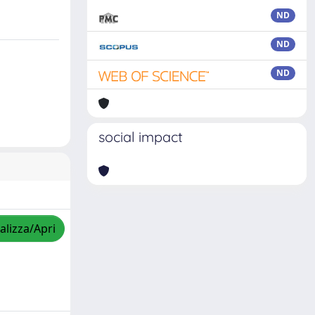
ND
ND
ND
social impact
alizza/Apri