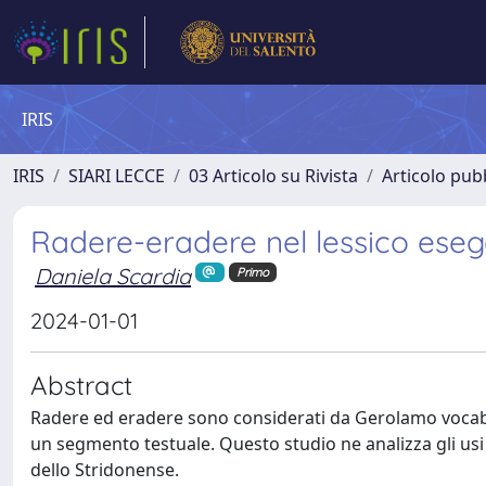
IRIS
IRIS
SIARI LECCE
03 Articolo su Rivista
Articolo pubb
Radere-eradere nel lessico esege
Daniela Scardia
Primo
2024-01-01
Abstract
Radere ed eradere sono considerati da Gerolamo vocaboli 
un segmento testuale. Questo studio ne analizza gli usi f
dello Stridonense.