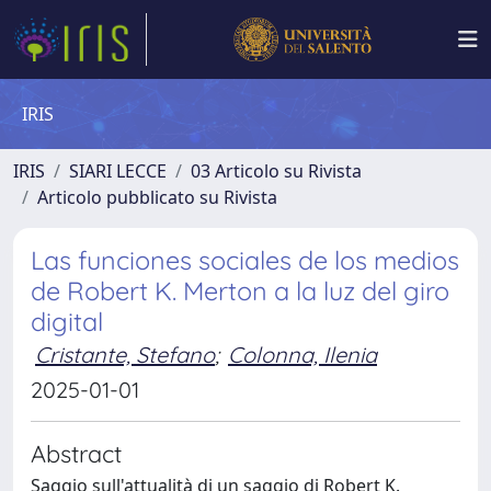
IRIS
IRIS
SIARI LECCE
03 Articolo su Rivista
Articolo pubblicato su Rivista
Las funciones sociales de los medios
de Robert K. Merton a la luz del giro
digital
Cristante, Stefano
;
Colonna, Ilenia
2025-01-01
Abstract
Saggio sull'attualità di un saggio di Robert K.