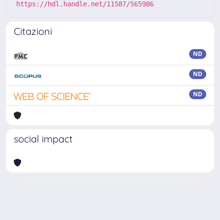
https://hdl.handle.net/11587/565986
Citazioni
ND
ND
ND
social impact
Powered by
IRIS
-
about IRIS
-