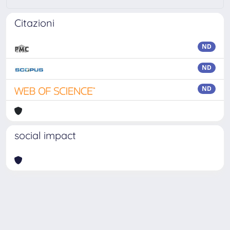
Citazioni
ND
ND
ND
social impact
Powered by
IRIS
-
about IRIS
-