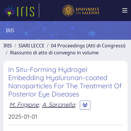
IRIS
IRIS
SIARI LECCE
04 Proceedings (Atti di Congressi)
Riassunto di atto di convegno in volume
In Situ-Forming Hydrogel
Embedding Hyaluronan-coated
Nanoparticles For The Treatment Of
Posterior Eye Diseases
M. Frigione
;
A. Sarcinella
;
2025-01-01