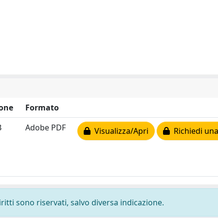
one
Formato
B
Adobe PDF
Visualizza/Apri
Richiedi una
ritti sono riservati, salvo diversa indicazione.