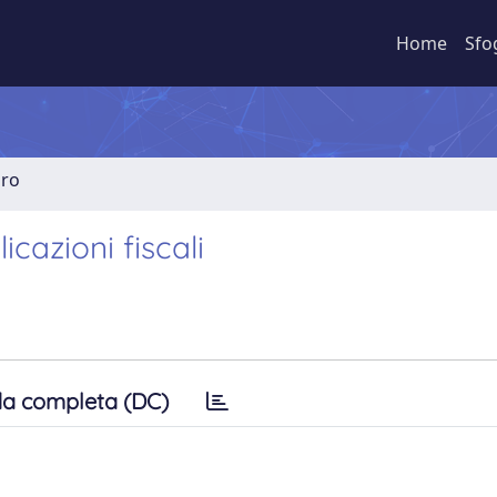
Home
Sfo
bro
licazioni fiscali
a completa (DC)