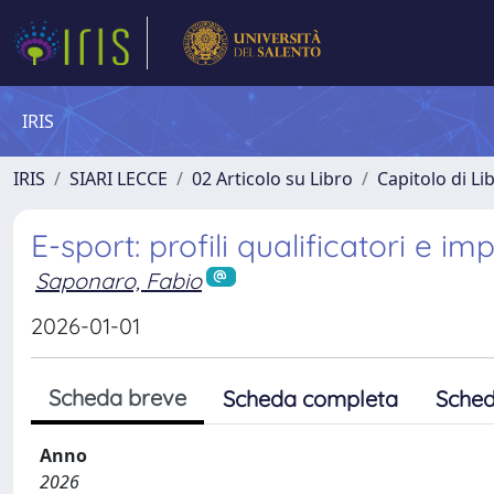
IRIS
IRIS
SIARI LECCE
02 Articolo su Libro
Capitolo di Li
E-sport: profili qualificatori e imp
Saponaro, Fabio
2026-01-01
Scheda breve
Scheda completa
Sched
Anno
2026