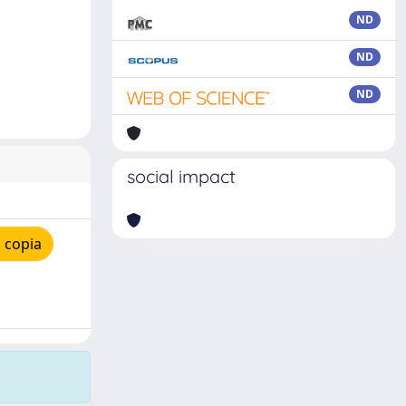
ND
ND
ND
social impact
 copia