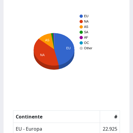
EU
NA
AS
SA
AF
AS
OC
EU
Other
NA
Continente
#
EU - Europa
22.925