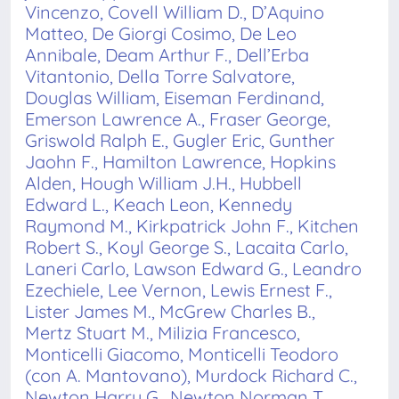
Vincenzo, Covell William D., D’Aquino
Matteo, De Giorgi Cosimo, De Leo
Annibale, Deam Arthur F., Dell’Erba
Vitantonio, Della Torre Salvatore,
Douglas William, Eiseman Ferdinand,
Emerson Lawrence A., Fraser George,
Griswold Ralph E., Gugler Eric, Gunther
Jaohn F., Hamilton Lawrence, Hopkins
Alden, Hough William J.H., Hubbell
Edward L., Keach Leon, Kennedy
Raymond M., Kirkpatrick John F., Kitchen
Robert S., Koyl George S., Lacaita Carlo,
Laneri Carlo, Lawson Edward G., Leandro
Ezechiele, Lee Vernon, Lewis Ernest F.,
Lister James M., McGrew Charles B.,
Mertz Stuart M., Milizia Francesco,
Monticelli Giacomo, Monticelli Teodoro
(con A. Mantovano), Murdock Richard C.,
Newton Harry G., Newton Norman T.,