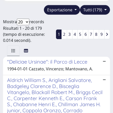
Esportazione
Tutti (179)
Mostra
records
Risultati 1 - 20 di 179
(tempo di esecuzione:
1
2
3
4
5
6
7
8
9
0.014 secondi).
"Deliciae Ursinae": il Parco di Lecce
1994-01-01 Cazzato, Vincenzo; Mantovano, A.
Aldrich William S., Arigliani Salvatore,
Badgeley Clarence D., Bisceglia
Vitangelo, Blackall Robert M., Briggs Cecil
C., Carpenter Kenneth E., Carson Frank
S., Chabanne Henri E., Chillman James H.
junior, Coppola Oronzo, Corrado