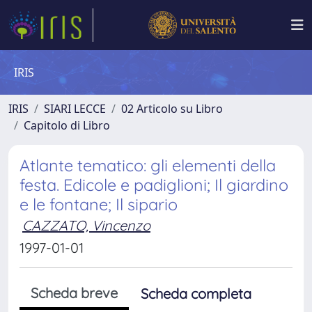
IRIS
IRIS
SIARI LECCE
02 Articolo su Libro
Capitolo di Libro
Atlante tematico: gli elementi della
festa. Edicole e padiglioni; Il giardino
e le fontane; Il sipario
CAZZATO, Vincenzo
1997-01-01
Scheda breve
Scheda completa