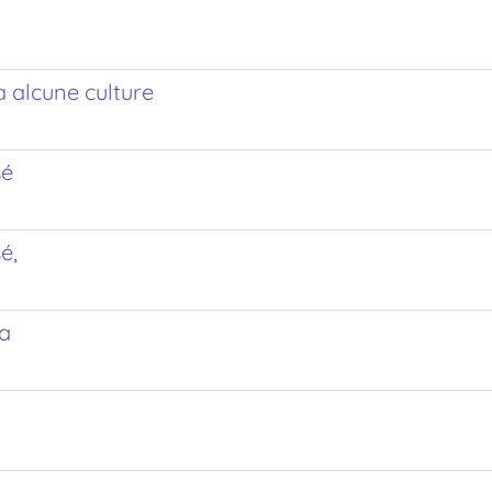
a alcune culture
sé
é,
va