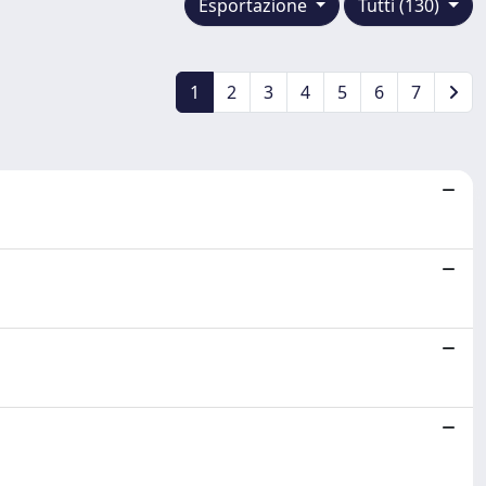
Esportazione
Tutti (130)
1
2
3
4
5
6
7