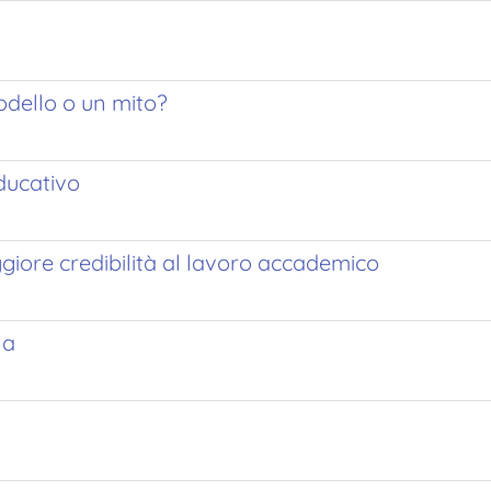
odello o un mito?
ducativo
giore credibilità al lavoro accademico
na