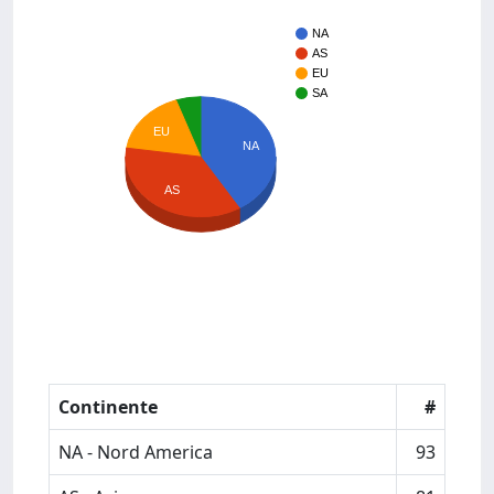
NA
AS
EU
SA
EU
NA
AS
Continente
#
NA - Nord America
93