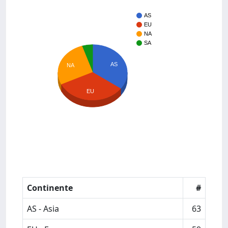
AS
EU
NA
SA
AS
NA
EU
Continente
#
AS - Asia
63