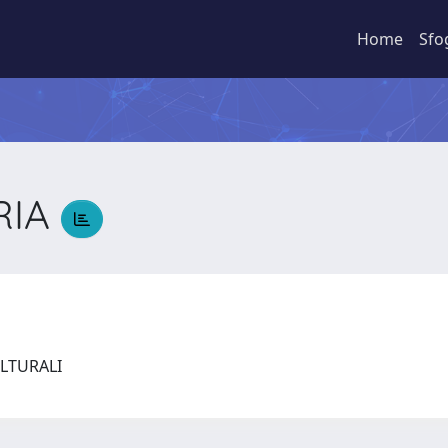
Home
Sfo
RIA
A
ULTURALI