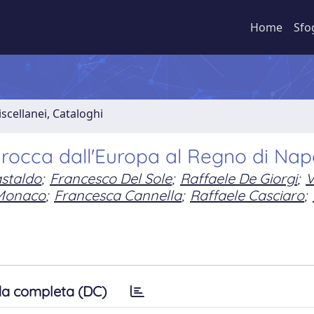
Home
Sfo
iscellanei, Cataloghi
Barocca dall'Europa al Regno di Nap
astaldo
;
Francesco Del Sole
;
Raffaele De Giorgi
;
V
 Monaco
;
Francesca Cannella
;
Raffaele Casciaro
;
a completa (DC)