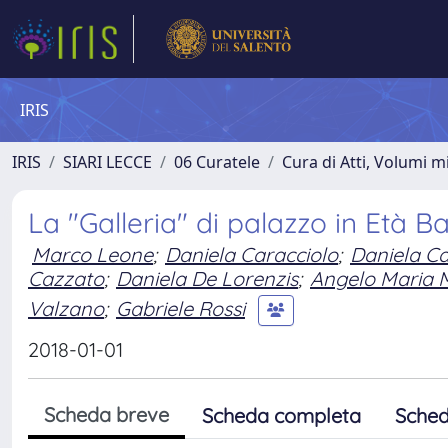
IRIS
IRIS
SIARI LECCE
06 Curatele
Cura di Atti, Volumi m
La "Galleria" di palazzo in Età 
Marco Leone
;
Daniela Caracciolo
;
Daniela C
Cazzato
;
Daniela De Lorenzis
;
Angelo Maria
Valzano
;
Gabriele Rossi
2018-01-01
Scheda breve
Scheda completa
Sched