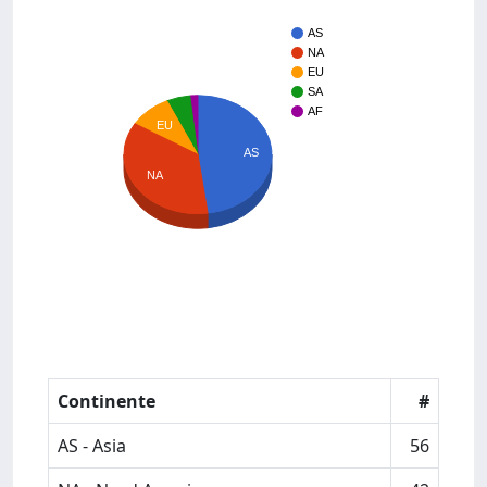
AS
NA
EU
SA
AF
EU
AS
NA
Continente
#
AS - Asia
56