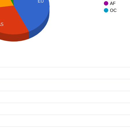
EU
AF
OC
AS