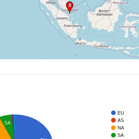
EU
AS
SA
NA
SA