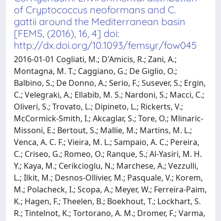
of Cryptococcus neoformans and C.
gattii around the Mediterranean basin
[FEMS, (2016), 16, 4] doi:
http://dx.doi.org/10.1093/femsyr/fow045
2016-01-01 Cogliati, M.; D'Amicis, R.; Zani, A.;
Montagna, M. T.; Caggiano, G.; De Giglio, O.;
Balbino, S.; De Donno, A.; Serio, F.; Susever, S.; Ergin,
C.; Velegraki, A.; Ellabib, M. S.; Nardoni, S.; Macci, C.;
Oliveri, S.; Trovato, L.; Dipineto, L.; Rickerts, V.;
McCormick-Smith, I.; Akcaglar, S.; Tore, O.; Mlinaric-
Missoni, E.; Bertout, S.; Mallie, M.; Martins, M. L.;
Venca, A. C. F.; Vieira, M. L.; Sampaio, A. C.; Pereira,
C.; Criseo, G.; Romeo, O.; Ranque, S.; Al-Yasiri, M. H.
Y.; Kaya, M.; Cerikcioglu, N.; Marchese, A.; Vezzulli,
L.; Ilkit, M.; Desnos-Ollivier, M.; Pasquale, V.; Korem,
M.; Polacheck, I.; Scopa, A.; Meyer, W.; Ferreira-Paim,
K.; Hagen, F.; Theelen, B.; Boekhout, T.; Lockhart, S.
R.; Tintelnot, K.; Tortorano, A. M.; Dromer, F.; Varma,