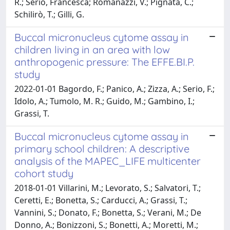
R.; Serio, Francesca; Romanazzi, V.; Pignata, C.;
Schilirò, T.; Gilli, G.
Buccal micronucleus cytome assay in
children living in an area with low
anthropogenic pressure: The EFFE.BI.P.
study
2022-01-01 Bagordo, F.; Panico, A.; Zizza, A.; Serio, F.;
Idolo, A.; Tumolo, M. R.; Guido, M.; Gambino, I.;
Grassi, T.
Buccal micronucleus cytome assay in
primary school children: A descriptive
analysis of the MAPEC_LIFE multicenter
cohort study
2018-01-01 Villarini, M.; Levorato, S.; Salvatori, T.;
Ceretti, E.; Bonetta, S.; Carducci, A.; Grassi, T.;
Vannini, S.; Donato, F.; Bonetta, S.; Verani, M.; De
Donno, A.; Bonizzoni, S.; Bonetti, A.; Moretti, M.;