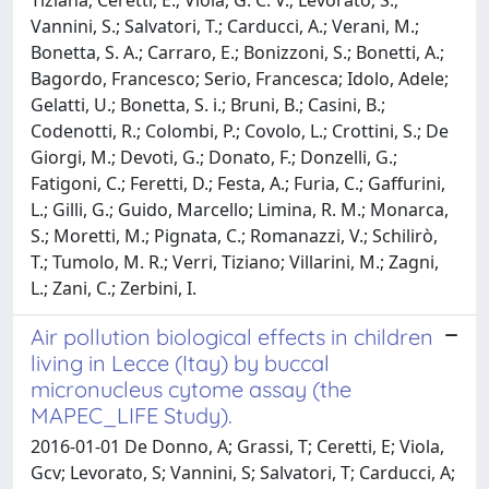
Vannini, S.; Salvatori, T.; Carducci, A.; Verani, M.;
Bonetta, S. A.; Carraro, E.; Bonizzoni, S.; Bonetti, A.;
Bagordo, Francesco; Serio, Francesca; Idolo, Adele;
Gelatti, U.; Bonetta, S. i.; Bruni, B.; Casini, B.;
Codenotti, R.; Colombi, P.; Covolo, L.; Crottini, S.; De
Giorgi, M.; Devoti, G.; Donato, F.; Donzelli, G.;
Fatigoni, C.; Feretti, D.; Festa, A.; Furia, C.; Gaffurini,
L.; Gilli, G.; Guido, Marcello; Limina, R. M.; Monarca,
S.; Moretti, M.; Pignata, C.; Romanazzi, V.; Schilirò,
T.; Tumolo, M. R.; Verri, Tiziano; Villarini, M.; Zagni,
L.; Zani, C.; Zerbini, I.
Air pollution biological effects in children
living in Lecce (Itay) by buccal
micronucleus cytome assay (the
MAPEC_LIFE Study).
2016-01-01 De Donno, A; Grassi, T; Ceretti, E; Viola,
Gcv; Levorato, S; Vannini, S; Salvatori, T; Carducci, A;