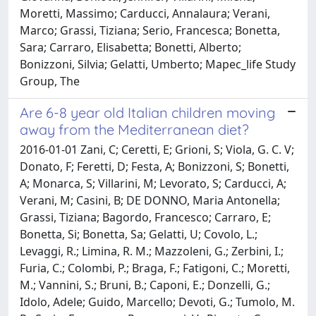
Moretti, Massimo; Carducci, Annalaura; Verani,
Marco; Grassi, Tiziana; Serio, Francesca; Bonetta,
Sara; Carraro, Elisabetta; Bonetti, Alberto;
Bonizzoni, Silvia; Gelatti, Umberto; Mapec_life Study
Group, The
Are 6-8 year old Italian children moving
away from the Mediterranean diet?
2016-01-01 Zani, C; Ceretti, E; Grioni, S; Viola, G. C. V;
Donato, F; Feretti, D; Festa, A; Bonizzoni, S; Bonetti,
A; Monarca, S; Villarini, M; Levorato, S; Carducci, A;
Verani, M; Casini, B; DE DONNO, Maria Antonella;
Grassi, Tiziana; Bagordo, Francesco; Carraro, E;
Bonetta, Si; Bonetta, Sa; Gelatti, U; Covolo, L.;
Levaggi, R.; Limina, R. M.; Mazzoleni, G.; Zerbini, I.;
Furia, C.; Colombi, P.; Braga, F.; Fatigoni, C.; Moretti,
M.; Vannini, S.; Bruni, B.; Caponi, E.; Donzelli, G.;
Idolo, Adele; Guido, Marcello; Devoti, G.; Tumolo, M.