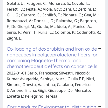
Gelatti, U.; Fatigoni, C.; Monarca, S.; Covolo, L.;
Feretti, D.; Festa, A.; Viola, Gcv.; Zani, C.; Zerbini, I.;
Gilli, G.; Carraro, E.; Schilirò, T.; Pignata, C.; Gea, M.;
Romanazzi, V.; Donzelli, G.; Palomba, G.; Bagordo,
F.; De Giorgi, M.; Guido, M.; Idolo, A.; Panico, A.;
Serio, F.; Verri, T.; Furia, C.; Colombi, P.; Codenotti, R.;
Zagni, L.
Co-loading of doxorubicin and iron oxide
nanocubes in polycaprolactone fibers for
combining Magneto-Thermal and
chemotherapeutic effects on cancer cells
2022-01-01 Serio, Francesca; Silvestri, Niccolò;
Kumar Avugadda, Sahitya; Nucci, Giulia E P; Nitti,
Simone; Onesto, Valentina; Catalano, Federico;
D'Amone, Eliana; Gigli, Giuseppe; Del Mercato,
Loretta L; Pellegrino, Teresa
Corrigendum: Environmental distribution