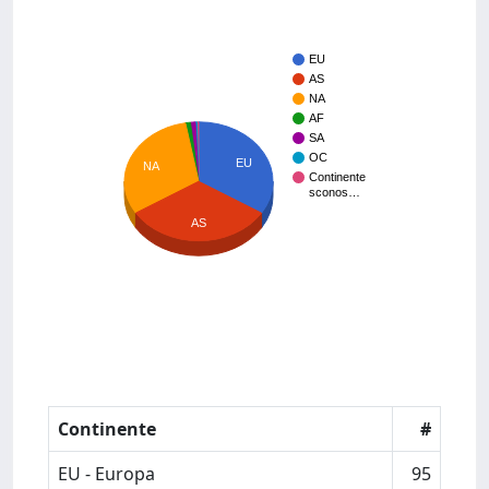
EU
AS
NA
AF
SA
OC
EU
NA
Continente
sconos…
AS
Continente
#
EU - Europa
95