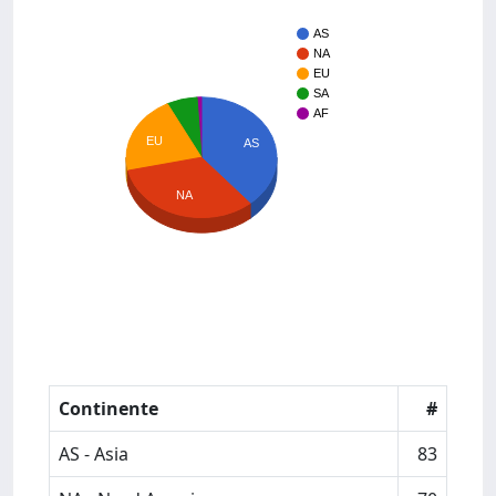
AS
NA
EU
SA
AF
EU
AS
NA
Continente
#
AS - Asia
83