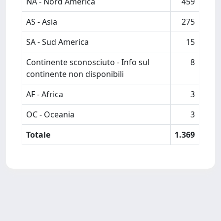
NA - Nord America
459
AS - Asia
275
SA - Sud America
15
Continente sconosciuto - Info sul
8
continente non disponibili
AF - Africa
3
OC - Oceania
3
Totale
1.369
Powered by
IRIS
-
about IRIS
-