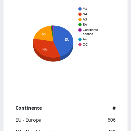
EU
NA
AS
SA
Continente
AS
sconos…
AF
EU
OC
NA
Continente
#
EU - Europa
606