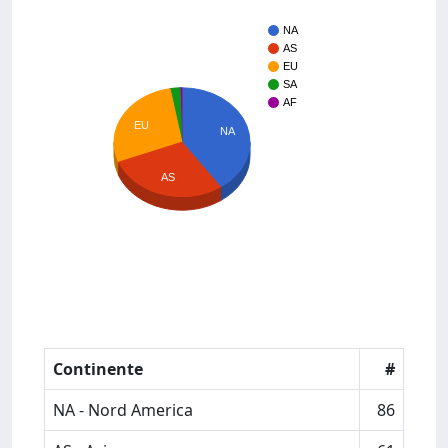
NA
AS
EU
SA
AF
EU
NA
AS
Continente
#
NA - Nord America
86