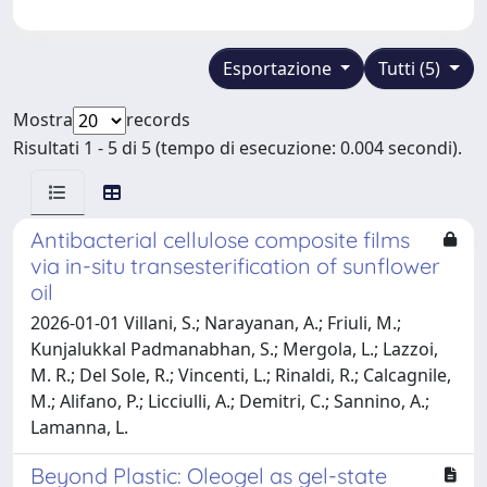
Esportazione
Tutti (5)
Mostra
records
Risultati 1 - 5 di 5 (tempo di esecuzione: 0.004 secondi).
Antibacterial cellulose composite films
via in-situ transesterification of sunflower
oil
2026-01-01 Villani, S.; Narayanan, A.; Friuli, M.;
Kunjalukkal Padmanabhan, S.; Mergola, L.; Lazzoi,
M. R.; Del Sole, R.; Vincenti, L.; Rinaldi, R.; Calcagnile,
M.; Alifano, P.; Licciulli, A.; Demitri, C.; Sannino, A.;
Lamanna, L.
Beyond Plastic: Oleogel as gel-state