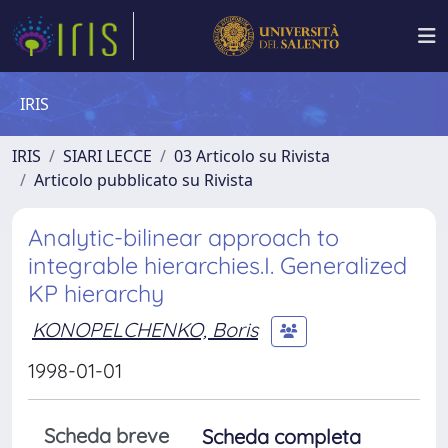
IRIS
IRIS
SIARI LECCE
03 Articolo su Rivista
Articolo pubblicato su Rivista
Analytic-bilinear approach to
integrable hierarchies.I. Generalized
KP hierarchy
KONOPELCHENKO, Boris
1998-01-01
Scheda breve
Scheda completa