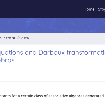
Home
Sfo
licato su Rivista
equations and Darboux transformati
ebras
ants fot a certain class of associative algebras generated