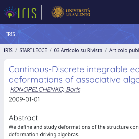
IRIS
IRIS
SIARI LECCE
03 Articolo su Rivista
Articolo pubb
Continous-Discrete integrable 
deformations of associative alg
KONOPELCHENKO, Boris
2009-01-01
Abstract
We define and study deformations of the structure const
deformation-driving algebras.