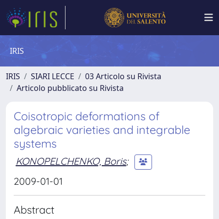
IRIS
IRIS
SIARI LECCE
03 Articolo su Rivista
Articolo pubblicato su Rivista
Coisotropic deformations of
algebraic varieties and integrable
systems
KONOPELCHENKO, Boris
;
2009-01-01
Abstract