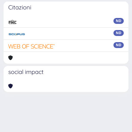
Citazioni
ND
ND
ND
social impact
Powered by
IRIS
-
about IRIS
-
Utilizzo dei cookie
-
Privacy
Copyright © 2026