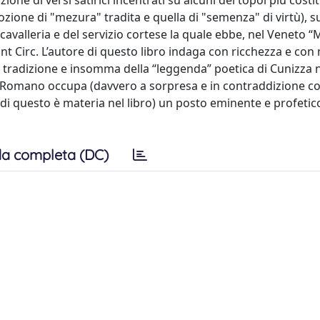
one di versi satirici incentrati su alcuni dei topoi più costit
 nozione di "mezura" tradita e quella di "semenza" di virtù), 
cavalleria e del servizio cortese la quale ebbe, nel Veneto 
int Circ. L’autore di questo libro indaga con ricchezza e con
uesta tradizione e insomma della “leggenda” poetica di Cunizza
 Romano occupa (davvero a sorpresa e in contraddizione co
 di questo è materia nel libro) un posto eminente e profetico
a completa (DC)