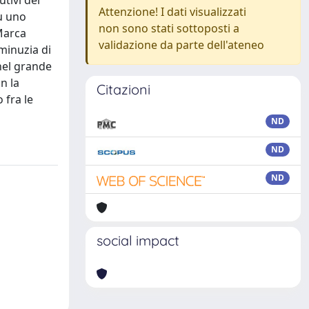
utivi del
Attenzione! I dati visualizzati
su uno
non sono stati sottoposti a
“Marca
validazione da parte dell'ateneo
 minuzia di
 nel grande
n la
Citazioni
 fra le
ND
ND
ND
social impact