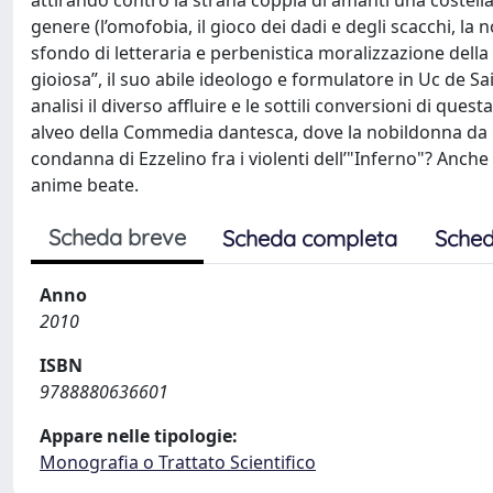
attirando contro la strana coppia di amanti una costellazi
genere (l’omofobia, il gioco dei dadi e degli scacchi, la
sfondo di letteraria e perbenistica moralizzazione della 
gioiosa”, il suo abile ideologo e formulatore in Uc de Sa
analisi il diverso affluire e le sottili conversioni di q
alveo della Commedia dantesca, dove la nobildonna da
condanna di Ezzelino fra i violenti dell’"Inferno"? Anche
anime beate.
Scheda breve
Scheda completa
Sched
Anno
2010
ISBN
9788880636601
Appare nelle tipologie:
Monografia o Trattato Scientifico