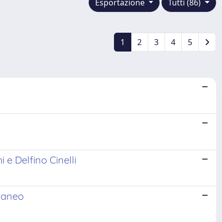
Esportazione
Tutti (86)
1
2
3
4
5
 e Delfino Cinelli
oraneo