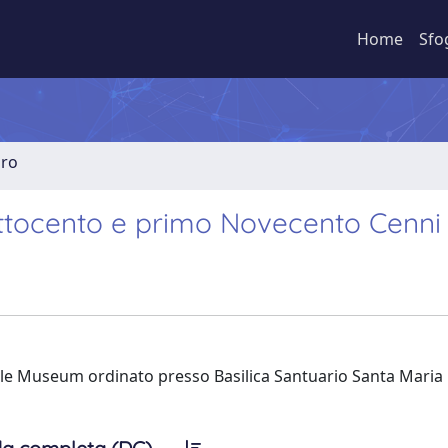
Home
Sfo
bro
 Ottocento e primo Novecento Cenni c
le Museum ordinato presso Basilica Santuario Santa Maria 