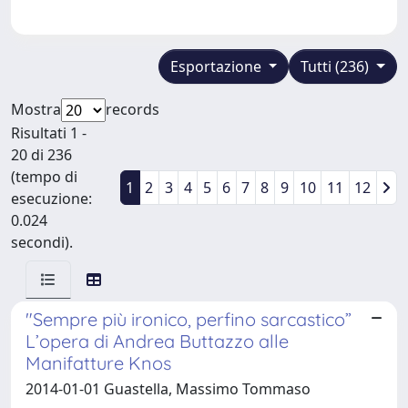
Esportazione
Tutti (236)
Mostra
records
Risultati 1 -
20 di 236
(tempo di
1
2
3
4
5
6
7
8
9
10
11
12
esecuzione:
0.024
secondi).
"Sempre più ironico, perfino sarcastico”
L’opera di Andrea Buttazzo alle
Manifatture Knos
2014-01-01 Guastella, Massimo Tommaso