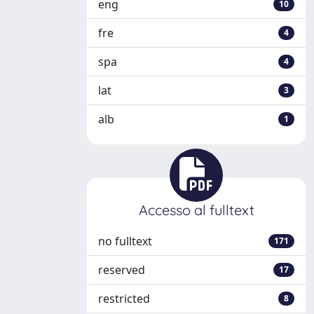
eng
10
fre
4
spa
4
lat
3
alb
1
Accesso al fulltext
no fulltext
171
reserved
17
restricted
8