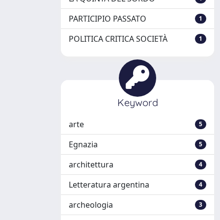
PARTICIPIO PASSATO
1
POLITICA CRITICA SOCIETÀ
1
Keyword
arte
5
Egnazia
5
architettura
4
Letteratura argentina
4
archeologia
3