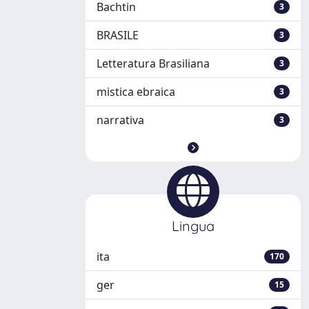
Bachtin
3
BRASILE
3
Letteratura Brasiliana
3
mistica ebraica
3
narrativa
3
Lingua
ita
170
ger
15