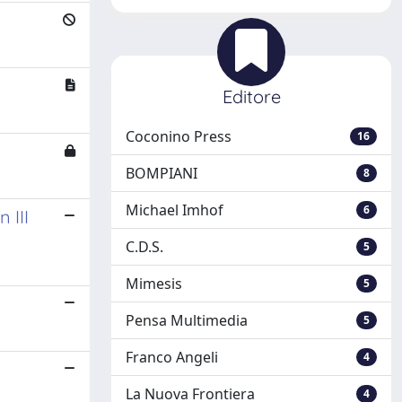
Editore
Coconino Press
16
BOMPIANI
8
Michael Imhof
6
 III
C.D.S.
5
Mimesis
5
Pensa Multimedia
5
Franco Angeli
4
La Nuova Frontiera
4