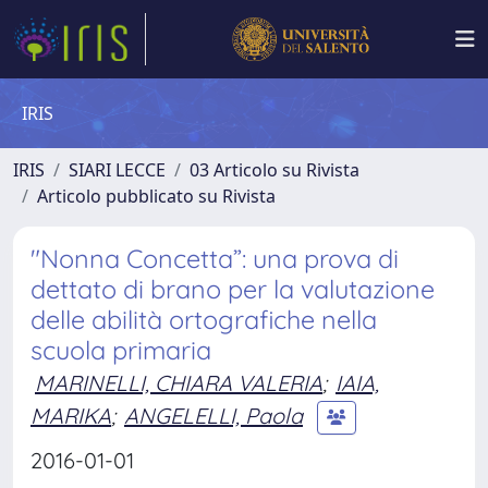
IRIS
IRIS
SIARI LECCE
03 Articolo su Rivista
Articolo pubblicato su Rivista
"Nonna Concetta”: una prova di
dettato di brano per la valutazione
delle abilità ortografiche nella
scuola primaria
MARINELLI, CHIARA VALERIA
;
IAIA,
MARIKA
;
ANGELELLI, Paola
2016-01-01