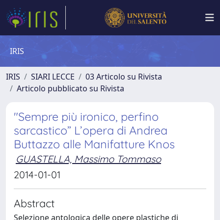
IRIS
IRIS
SIARI LECCE
03 Articolo su Rivista
Articolo pubblicato su Rivista
"Sempre più ironico, perfino
sarcastico” L’opera di Andrea
Buttazzo alle Manifatture Knos
GUASTELLA, Massimo Tommaso
2014-01-01
Abstract
Selezione antologica delle opere plastiche di