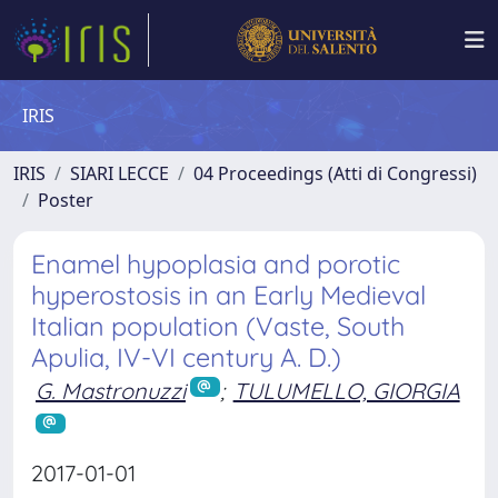
IRIS
IRIS
SIARI LECCE
04 Proceedings (Atti di Congressi)
Poster
Enamel hypoplasia and porotic
hyperostosis in an Early Medieval
Italian population (Vaste, South
Apulia, IV-VI century A. D.)
G. Mastronuzzi
;
TULUMELLO, GIORGIA
2017-01-01