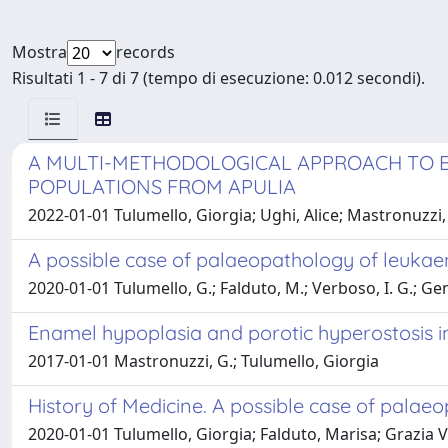
Mostra
records
Risultati 1 - 7 di 7 (tempo di esecuzione: 0.012 secondi).
A MULTI-METHODOLOGICAL APPROACH TO EX
POPULATIONS FROM APULIA
2022-01-01 Tulumello, Giorgia; Ughi, Alice; Mastronuzzi
A possible case of palaeopathology of leukae
2020-01-01 Tulumello, G.; Falduto, M.; Verboso, I. G.; Geng
Enamel hypoplasia and porotic hyperostosis in 
2017-01-01 Mastronuzzi, G.; Tulumello, Giorgia
History of Medicine. A possible case of palae
2020-01-01 Tulumello, Giorgia; Falduto, Marisa; Grazia V