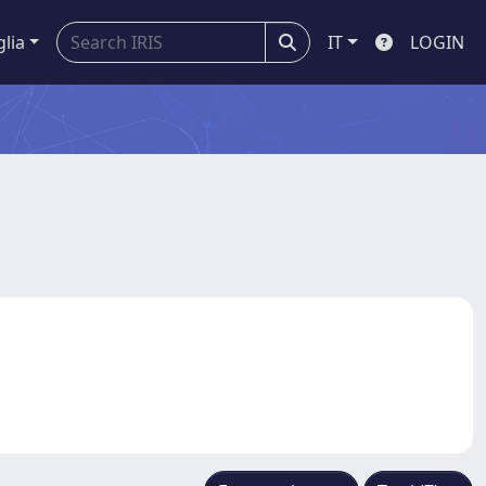
glia
IT
LOGIN