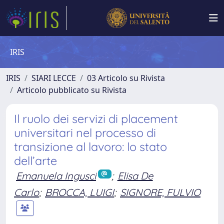
IRIS
IRIS
SIARI LECCE
03 Articolo su Rivista
Articolo pubblicato su Rivista
Il ruolo dei servizi di placement
universitari nel processo di
transizione al lavoro: lo stato
dell’arte
Emanuela Ingusci
;
Elisa De
Carlo
;
BROCCA, LUIGI
;
SIGNORE, FULVIO