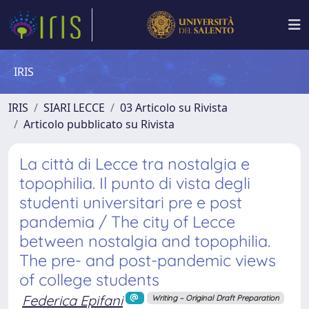
IRIS
IRIS
SIARI LECCE
03 Articolo su Rivista
Articolo pubblicato su Rivista
La città di Lecce tra nostalgia e
topophilia. Il punto di vista degli
studenti universitari pre e post
pandemia / The city of Lecce
between nostalgia and topophilia.
The pre- and post-pandemic views
of college students
Federica Epifani
Writing – Original Draft Preparation