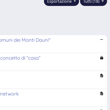
Esportazione
Tutti (18)
 comuni dei Monti Dauni"
 concetto di “casa”
" network