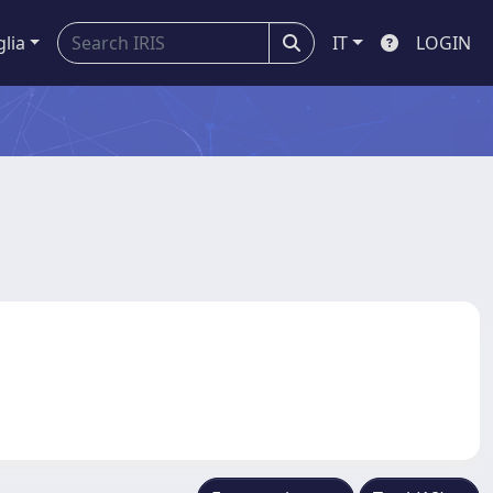
glia
IT
LOGIN