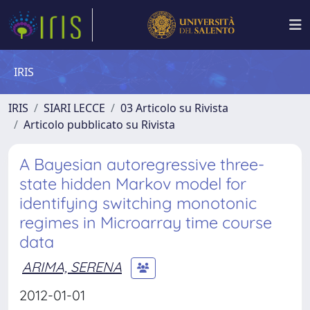
IRIS
IRIS
SIARI LECCE
03 Articolo su Rivista
Articolo pubblicato su Rivista
A Bayesian autoregressive three-
state hidden Markov model for
identifying switching monotonic
regimes in Microarray time course
data
ARIMA, SERENA
2012-01-01