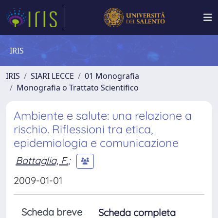
IRIS
IRIS
SIARI LECCE
01 Monografia
Monografia o Trattato Scientifico
Ambiente e salute: una relazione a
rischio. Riflessioni tra etica,
epidemiologia e comunicazione
Battaglia, F.
;
2009-01-01
Scheda breve
Scheda completa