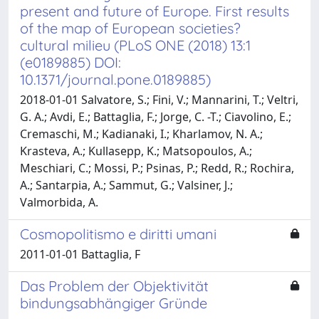
present and future of Europe. First results
of the map of European societies?
cultural milieu (PLoS ONE (2018) 13:1
(e0189885) DOI:
10.1371/journal.pone.0189885)
2018-01-01 Salvatore, S.; Fini, V.; Mannarini, T.; Veltri,
G. A.; Avdi, E.; Battaglia, F.; Jorge, C. -T.; Ciavolino, E.;
Cremaschi, M.; Kadianaki, I.; Kharlamov, N. A.;
Krasteva, A.; Kullasepp, K.; Matsopoulos, A.;
Meschiari, C.; Mossi, P.; Psinas, P.; Redd, R.; Rochira,
A.; Santarpia, A.; Sammut, G.; Valsiner, J.;
Valmorbida, A.
Cosmopolitismo e diritti umani
2011-01-01 Battaglia, F
Das Problem der Objektivität
bindungsabhängiger Gründe