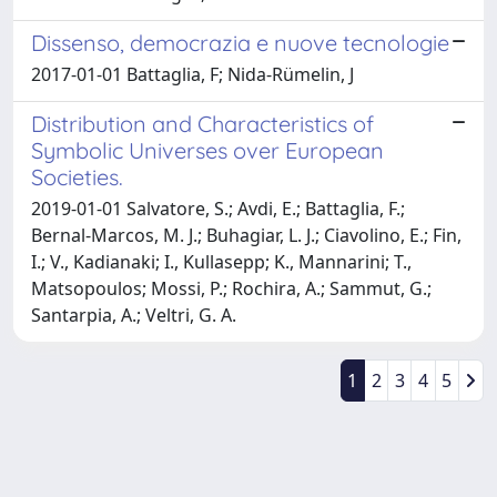
Dissenso, democrazia e nuove tecnologie
2017-01-01 Battaglia, F; Nida-Rümelin, J
Distribution and Characteristics of
Symbolic Universes over European
Societies.
2019-01-01 Salvatore, S.; Avdi, E.; Battaglia, F.;
Bernal-Marcos, M. J.; Buhagiar, L. J.; Ciavolino, E.; Fin,
I.; V., Kadianaki; I., Kullasepp; K., Mannarini; T.,
Matsopoulos; Mossi, P.; Rochira, A.; Sammut, G.;
Santarpia, A.; Veltri, G. A.
1
2
3
4
5