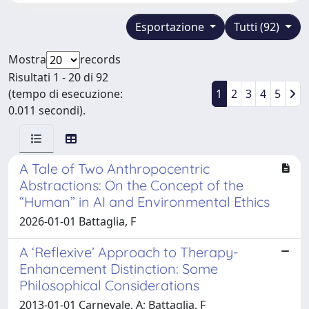
Esportazione
Tutti (92)
Mostra
records
Risultati 1 - 20 di 92
(tempo di esecuzione:
1
2
3
4
5
0.011 secondi).
A Tale of Two Anthropocentric
Abstractions: On the Concept of the
“Human” in AI and Environmental Ethics
2026-01-01 Battaglia, F
A ‘Reflexive’ Approach to Therapy-
Enhancement Distinction: Some
Philosophical Considerations
2013-01-01 Carnevale, A; Battaglia, F